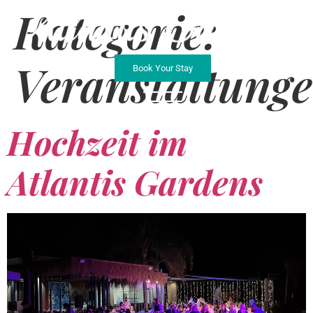
Kategorie:
Veranstaltung
Book Your Stay
Hochzeit im
Atlantis Gardens